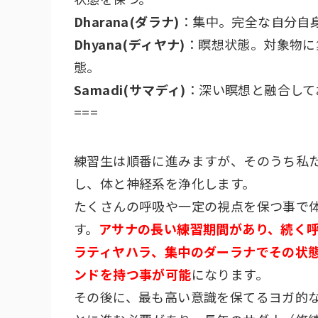
Dharana(ダラナ)
：集中。完全な自分自
Dhyana(ディヤナ)
：瞑想状態。対象物に
態。
Samadi(サマディ)
：深い瞑想と融合して
===
練習生は順番に進みますが、そのうち私
し、体と神経系を浄化します。
たくさんの呼吸や一定の視点を保つ事で
す。
アサナの長い練習期間があり、続く
ラティヤハラ、集中のダーラナでその状
ンドを持つ事が可能
になります。
その後に、最も高い意識を保てるヨガ的