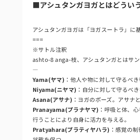
■アシュタンガヨガとはどうい
アシュタンガヨガは「ヨガスートラ」に
===
※サトル注釈
ashto-8 anga-枝、アシュタンガと
—
Yama(ヤマ)
：他人や物に対して守るべき
Niyama(ニヤマ)
：自分に対して守るべき
Asana(アサナ)
：ヨガのポーズ。アサナ
Pranayama(プラナヤマ)
：呼吸と体、心
行うことにより自身に活力を与える。
Pratyahara(プラティヤハラ)
：感覚の制
状態を保つ。