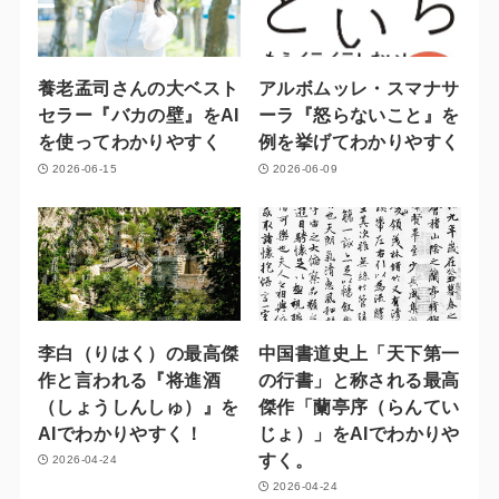
養老孟司さんの大ベスト
アルボムッレ・スマナサ
セラー『バカの壁』をAI
ーラ『怒らないこと』を
を使ってわかりやすく
例を挙げてわかりやすく
2026-06-15
2026-06-09
李白（りはく）の最高傑
中国書道史上「天下第一
作と言われる『将進酒
の行書」と称される最高
（しょうしんしゅ）』を
傑作「蘭亭序（らんてい
AIでわかりやすく！
じょ）」をAIでわかりや
すく。
2026-04-24
2026-04-24