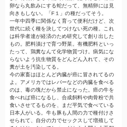
卵なら丸飲みにする蛇だって、無精卵には見
向きもしない。「F１」の種だってそう。
一年中四季に関係なく育って便利だけど、次
世代に続く種を決してつけない死の種。これ
は科学者達が経済のため研究して創り出した
もの。肥料漬けで育つ野菜。有機肥料といっ
たって、鶏糞なんて化学物質づけ。病気にな
らないよう抗生物質をどんどん入れて、その
糞が土を汚染してる。
今の家畜はほとんど内臓が癌に冒されてるの
よ。アメリカではレバーなどの内臓を食べる
のは、毒の塊だから禁止になった。癌の牛を
食べれば癌になるし、合成飼料や肉骨粉で共
食いさせてるものを、まだ平気で食べている
日本人がいる。牛も豚も人間の力で種付けさ
せられて、自分の力でセックスして増殖して