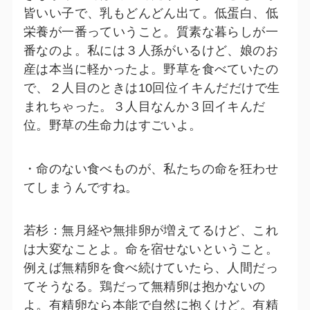
皆いい子で、乳もどんどん出て。低蛋白、低
栄養が一番っていうこと。質素な暮らしが一
番なのよ。私には３人孫がいるけど、娘のお
産は本当に軽かったよ。野草を食べていたの
で、２人目のときは10回位イキんだだけで生
まれちゃった。３人目なんか３回イキんだ
位。野草の生命力はすごいよ。
・命のない食べものが、私たちの命を狂わせ
てしまうんですね。
若杉：無月経や無排卵が増えてるけど、これ
は大変なことよ。命を宿せないということ。
例えば無精卵を食べ続けていたら、人間だっ
てそうなる。鶏だって無精卵は抱かないの
よ。有精卵なら本能で自然に抱くけど。有精