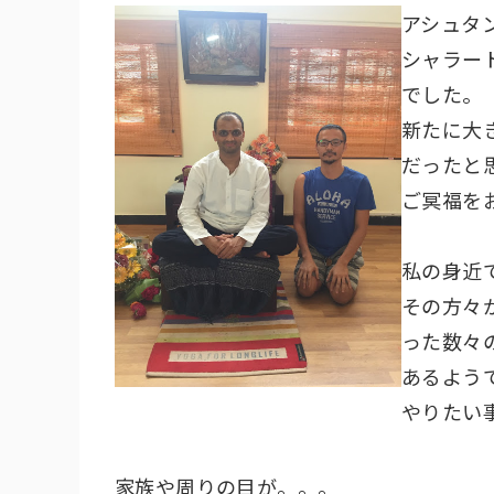
アシュタ
シャラート
でした。
新たに大
だったと
ご冥福を
私の身近
その方々
った数々
あるよう
やりたい
家族や周りの目が。。。