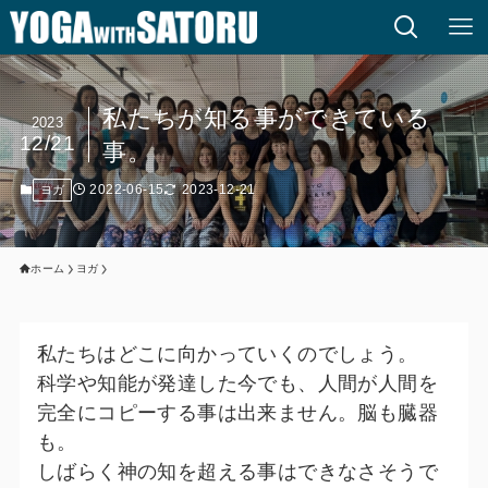
私たちが知る事ができている
2023
12/21
事。
2022-06-15
2023-12-21
ヨガ
ホーム
ヨガ
私たちはどこに向かっていくのでしょう。
科学や知能が発達した今でも、人間が人間を
完全にコピーする事は出来ません。脳も臓器
も。
しばらく神の知を超える事はできなさそうで