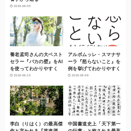
2026-08-05
養老孟司さんの大ベスト
アルボムッレ・スマナサ
セラー『バカの壁』をAI
ーラ『怒らないこと』を
を使ってわかりやすく
例を挙げてわかりやすく
2026-06-15
2026-06-09
李白（りはく）の最高傑
中国書道史上「天下第一
作と言われる『将進酒
の行書」と称される最高