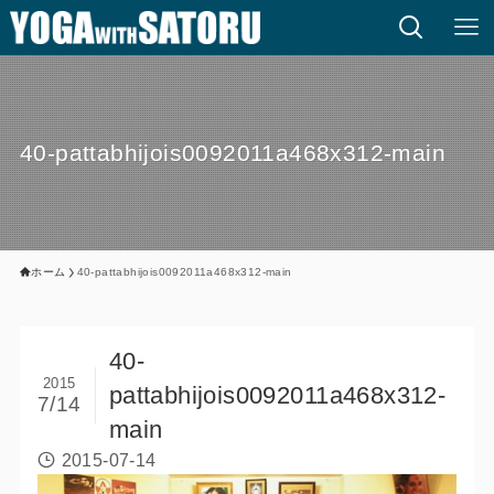
40-pattabhijois0092011a468x312-main
ホーム
40-pattabhijois0092011a468x312-main
40-
2015
pattabhijois0092011a468x312-
7/14
main
2015-07-14