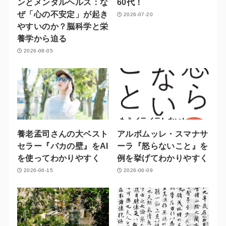
ンとメンタルヘルス：な
60代！
ぜ「心の不安定」が起き
2026-07-20
やすいのか？脳科学と栄
養学から迫る
2026-08-05
養老孟司さんの大ベスト
アルボムッレ・スマナサ
セラー『バカの壁』をAI
ーラ『怒らないこと』を
を使ってわかりやすく
例を挙げてわかりやすく
2026-06-15
2026-06-09