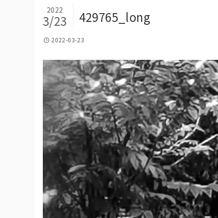
2022
429765_long
3/23
2022-03-23