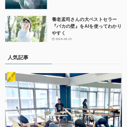
養老孟司さんの大ベストセラー
『バカの壁』をAIを使ってわかり
やすく
2026-06-15
人気記事