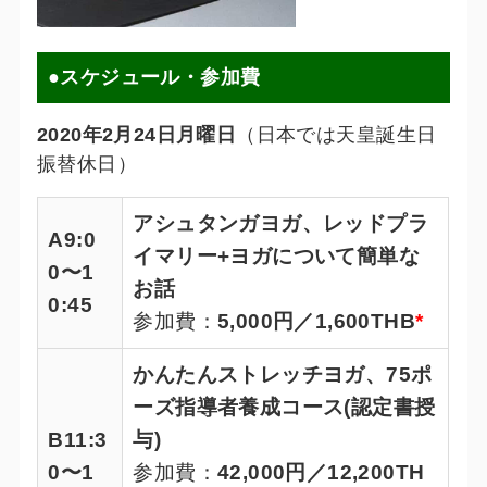
●スケジュール・参加費
2020年2月24日月曜日
（日本では天皇誕生日
振替休日）
アシュタンガヨガ、レッドプラ
A
9:0
イマリー+ヨガについて簡単な
0〜1
お話
0:45
参加費：
5,000円／1,600THB
*
かんたんストレッチヨガ、75ポ
ーズ指導者養成コース(認定書授
B
11:3
与)
0〜1
参加費：
42,000円／12,200TH