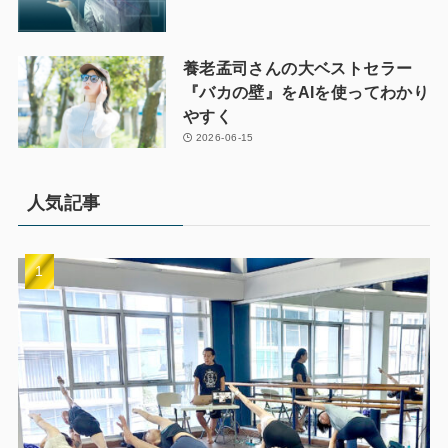
養老孟司さんの大ベストセラー
『バカの壁』をAIを使ってわかり
やすく
2026-06-15
人気記事