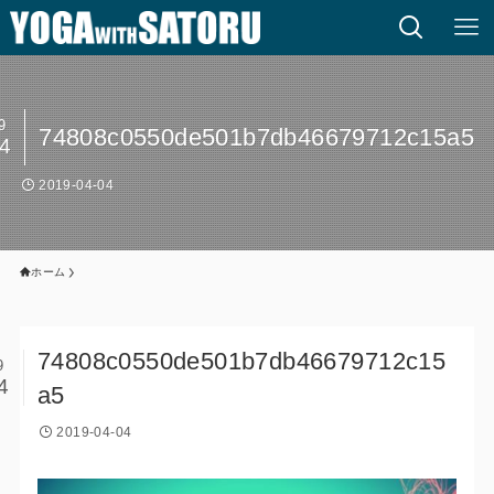
9
74808c0550de501b7db46679712c15a5
04
2019-04-04
ホーム
74808c0550de501b7db46679712c15
9
4
a5
2019-04-04