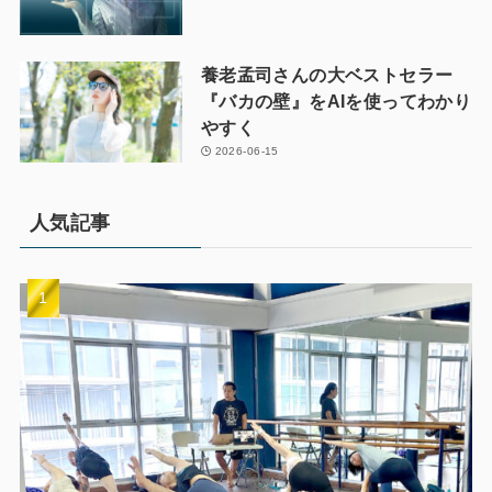
養老孟司さんの大ベストセラー
『バカの壁』をAIを使ってわかり
やすく
2026-06-15
人気記事