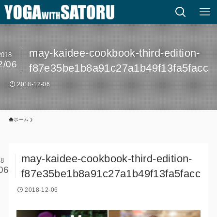
may-kaidee-cookbook-third-edition-
2018
2/06
f87e35be1b8a91c27a1b49f13fa5facc
2018-12-06
ホーム
may-kaidee-cookbook-third-edition-
18
06
f87e35be1b8a91c27a1b49f13fa5facc
2018-12-06