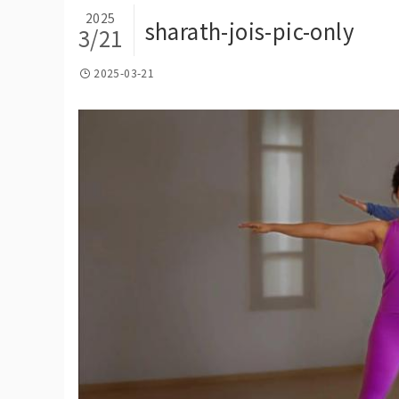
2025
sharath-jois-pic-only
3/21
2025-03-21