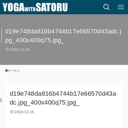
d19e748da816b4744b17e66570d43adc.j
pg_400x400q75.jpg_
2024-12-16
ホーム
d19e748da816b4744b17e66570d43a
6
dc.jpg_400x400q75.jpg_
2024-12-16