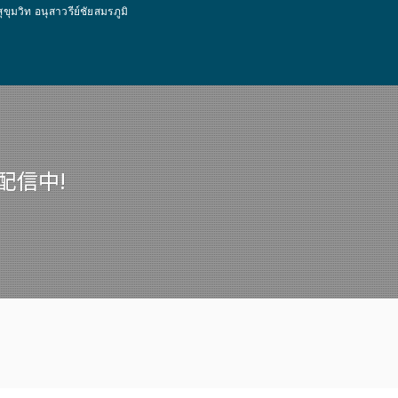
ท อนุสาวรีย์ชัยสมรภูมิ
配信中!