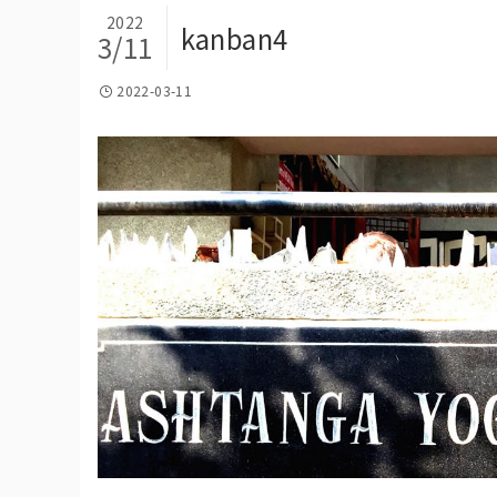
2022
kanban4
3/11
2022-03-11