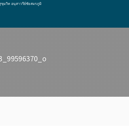
ท อนุสาวรีย์ชัยสมรภูมิ
3_99596370_o