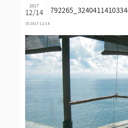
2017
792265_324041141033
12/14
2017-12-14