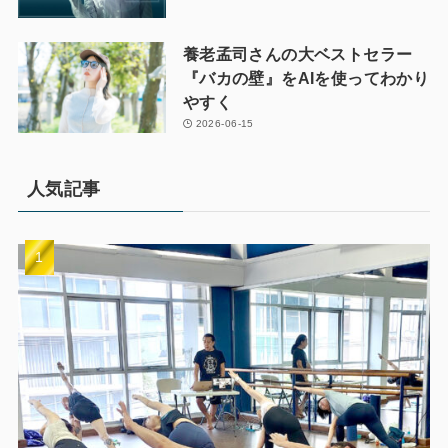
養老孟司さんの大ベストセラー
『バカの壁』をAIを使ってわかり
やすく
2026-06-15
人気記事