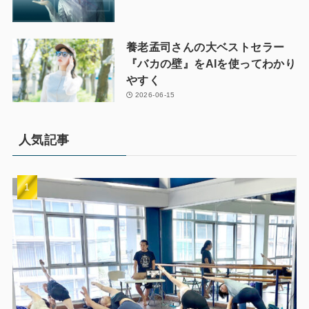
養老孟司さんの大ベストセラー
『バカの壁』をAIを使ってわかり
やすく
2026-06-15
人気記事