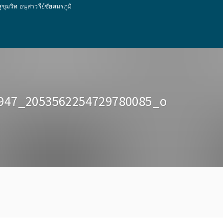
ท อนุสาวรีย์ชัยสมรภูมิ
947_2053562254729780085_o