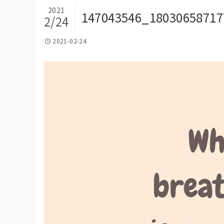
2021
147043546_18030658717
2/24
2021-02-24