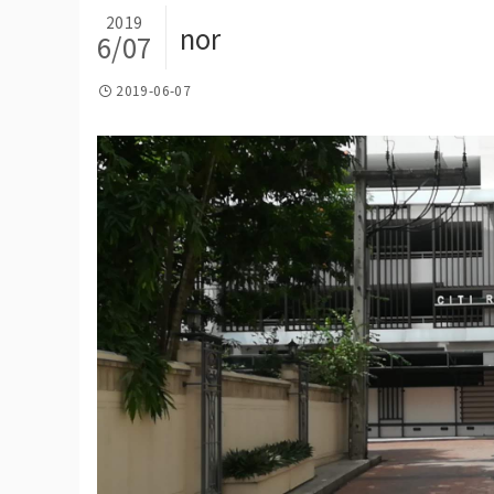
2019
nor
6/07
2019-06-07