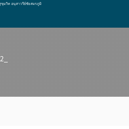
ท อนุสาวรีย์ชัยสมรภูมิ
42_