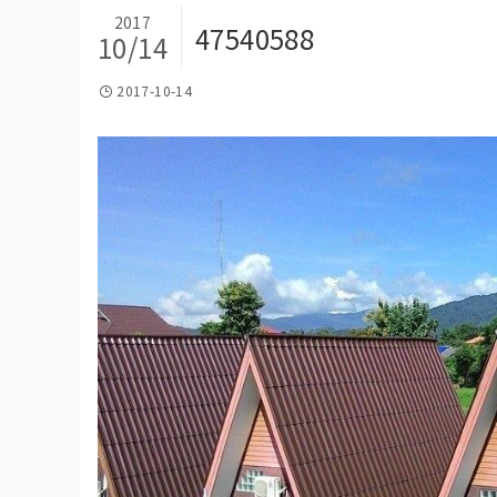
2017
47540588
10/14
2017-10-14