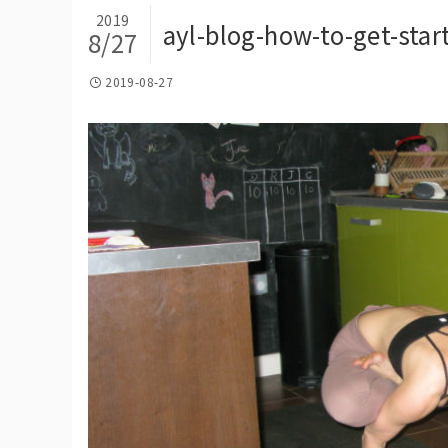
2019
ayl-blog-how-to-get-sta
8/27
2019-08-27