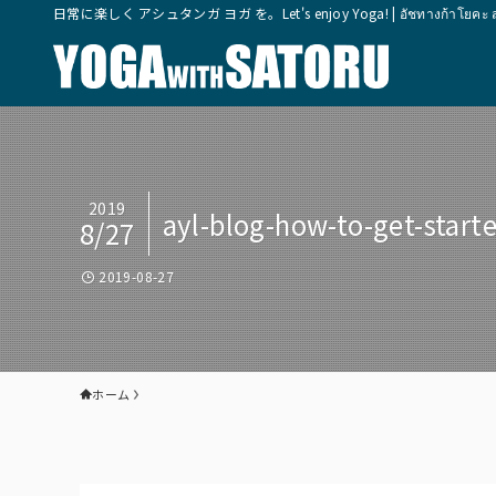
日常に楽しく アシュタンガ ヨガ を。Let's enjoy Yoga! | อัชทางก้าโยคะ สุขุมวิ
2019
ayl-blog-how-to-get-start
8/27
2019-08-27
ホーム