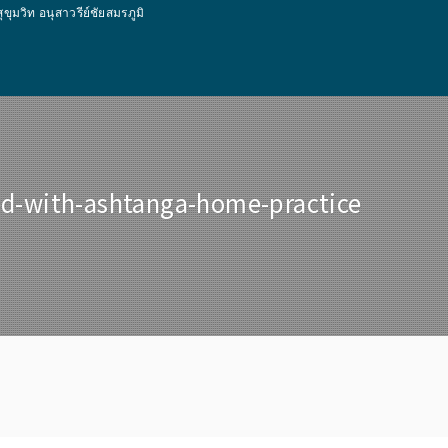
ท อนุสาวรีย์ชัยสมรภูมิ
ed-with-ashtanga-home-practice