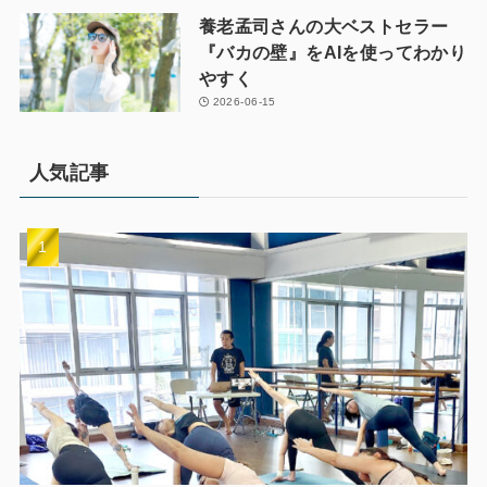
養老孟司さんの大ベストセラー
『バカの壁』をAIを使ってわかり
やすく
2026-06-15
人気記事